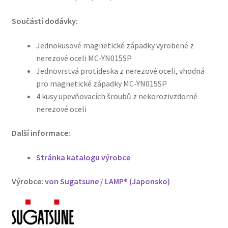
Součástí dodávky:
Jednokusové magnetické západky vyrobené z
nerezové oceli MC-YN015SP
Jednovrstvá protideska z nerezové oceli, vhodná
pro magnetické západky MC-YN015SP
4 kusy upevňovacích šroubů z nekorozivzdorné
nerezové oceli
Další informace:
Stránka katalogu výrobce
Výrobce:
von Sugatsune / LAMP® (Japonsko)