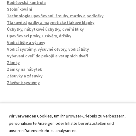
Rodičovská kontrola
Stolní kování
Technologie upevňovaní: šrouby, matky a podložky
Tlakové západky a magnetické tlakové klapky
Úchytky, nábytkové úchytky, dveřní kliky
Upevňovací prvky, uzávěry, držáky
Vodicí lišty a výsuvy
Vodicí systémy, výsuvné otvory, vodicí lišty
Vybavení dveří do pokojů a vstupních dveří
Zámky
Zámky na nábytek
Zásuvky a zásuvky
Závěsné systémy
Wir verwenden Cookies, um Ihr Browser-Erlebnis zu verbessern,
personalisierte Anzeigen oder Inhalte bereitzustellen und
© 2026 by UMAXO Germany, member of the ERUON Group.
unseren Datenverkehr zu analysieren.
High quality Fittings, mechanical Components and