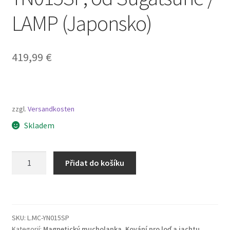
LAMP (Japonsko)
419,99
€
zzgl.
Versandkosten
Skladem
Magnetické
Přidat do košíku
západky
z
nerezové
oceli,
SKU:
L.MC-YN015SP
včetně
Kategorií:
Magnetický mucholapka
,
Kování pro loď a jachtu
,