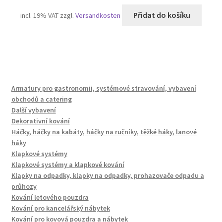
Přidat do košíku
incl. 19% VAT
zzgl.
Versandkosten
Armatury pro gastronomii, systémové stravování, vybavení
obchodů a catering
Další vybavení
Dekorativní kování
Háčky, háčky na kabáty, háčky na ručníky, těžké háky, lanové
háky
Klapkové systémy
Klapkové systémy a klapkové kování
Klapky na odpadky, klapky na odpadky, prohazovače odpadu a
průhozy
Kování letového pouzdra
Kování pro kancelářský nábytek
Kování pro kovová pouzdra a nábytek