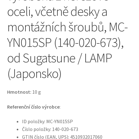
oceli, včetně desky a
montážních šroubů, MC-
YN015SP (140-020-673),
od Sugatsune / LAMP
(Japonsko)
Hmotnost:
10 g
Referenční číslo výrobce
:
ID položky: MC-YN015SP
Číslo položky: 140-020-673
GTIN číslo (EAN, UPS): 4510932017060