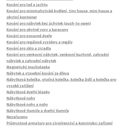
Kování pro loď a jachtu
Kování pro minimalistické bydlení, tiny house, mini house a
obytný kontejner
Kování pro nábytek bez úchytek (push-to-open)
Kování pro obytné vozy a karavany
Kování pro posuvné dveře
Kování pro regálové systémy a regály
Kování pro sklo a zrcadla
Kování pro venkovní nábytek, venkovní kuchyně, zahradní
nábytek a zahradní nábytek
Magnetický mucholapka
Nábytek a stavební kování ze dřeva
Nábytková kolečka, otočná kolečka, kolečka židlí a kolečka pro
vysoké zatížení
Nábytkové dveřní klapky
Nábytkové nohy
Nábytkové nohy a nohy
Nábytkové tlumiče a dveřní tlumiče
Nezařazeno
Průmyslové armatury pro strojírenství a konstrukci zařízení