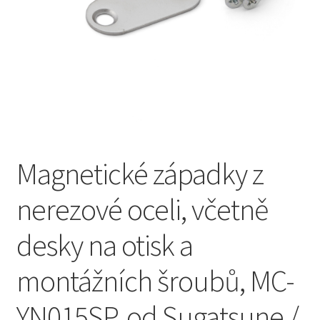
Otisk
Pokladna
Soukromí
TERMÍNY
Magnetické západky z
Zrušení
nerezové oceli, včetně
desky na otisk a
montážních šroubů, MC-
YN015SP, od Sugatsune /