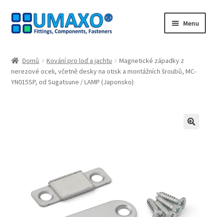
Přeskočit
Přejít
Menu
na
k
navigaci
obsahu
Úvodní stránka
webu
Domů
Kování pro loď a jachtu
Magnetické západky z
nerezové oceli, včetně desky na otisk a montážních šroubů, MC-
Kontakt
YN015SP, od Sugatsune / LAMP (Japonsko)
Lodní doprava
Můj účet
🔍
Nákupní košík
Naši partneři
Odstoupit od smlouvy