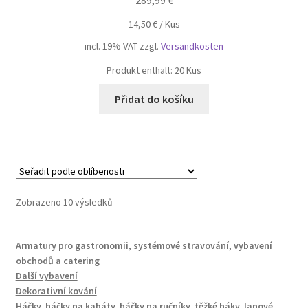
289,99
€
14,50
€
/
Kus
incl. 19% VAT
zzgl.
Versandkosten
Produkt enthält: 20
Kus
Přidat do košíku
Seřazeno
Zobrazeno 10 výsledků
podle
oblíbenosti
Armatury pro gastronomii, systémové stravování, vybavení
obchodů a catering
Další vybavení
Dekorativní kování
Háčky, háčky na kabáty, háčky na ručníky, těžké háky, lanové