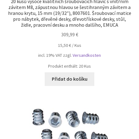
20 kusů vysoce kvalitních šroubovacích hlavic s vnitřním
závitem M8, zápustnou hlavou se šestihranným závitem a
hranou krytu, 15 mm (19/32″), 8007601. Šroubovací matice
pro nábytek, dřevěné desky, dřevotřískové desky, stůl,
židle, pracovní desku a mnoho dalšího, EMUCA
309,99
€
15,50
€
/
Kus
incl. 19% VAT
zzgl.
Versandkosten
Produkt enthält: 20
Kus
Přidat do košíku