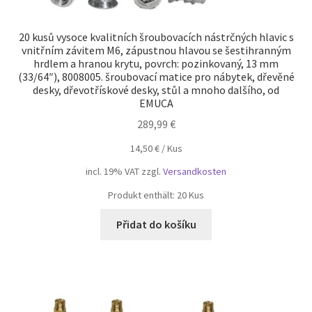
20 kusů vysoce kvalitních šroubovacích nástrčných hlavic s
vnitřním závitem M6, zápustnou hlavou se šestihranným
hrdlem a hranou krytu, povrch: pozinkovaný, 13 mm
(33/64″), 8008005. šroubovací matice pro nábytek, dřevěné
desky, dřevotřískové desky, stůl a mnoho dalšího, od
EMUCA
289,99
€
14,50
€
/
Kus
incl. 19% VAT
zzgl.
Versandkosten
Produkt enthält: 20
Kus
Přidat do košíku