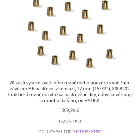
Otisk
Pokladna
Soukromí
TERMÍNY
Zrušení
20 kusů vysoce kvalitního rozpěrného pouzdra s vnitřním
závitem M6 na dřevo, z mosazi, 12 mm (15/32″), 8008202.
Praktická rozpěrná vložka na dřevěné díly, nábytkové spoje
a mnoho dalšího, od EMUCA
309,99
€
15,50
€
/
Kus
incl. 19% VAT
zzgl.
Versandkosten