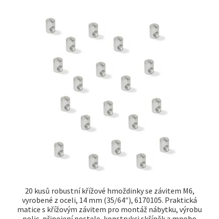
20 kusů robustní křížové hmoždinky se závitem M6,
vyrobené z oceli, 14 mm (35/64″), 6170105. Praktická
matice s křížovým závitem pro montáž nábytku, výrobu
polic, připojení postele, konstrukci skříněk a mnoho