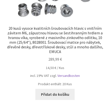
20 kusů vysoce kvalitních šroubovacích hlavic s vnitřním
závitem M6, zápustnou hlavou se šestihranným hrdlem a
hranou víka, vyrobené z masivního zinkového odlitku, 10
mm (25/64″), 8028001. Šroubovací matice pro nábytek,
dřevěné desky, dřevotřískové desky, stůl a mnoho dalšího,
EMUCA
289,99
€
14,50
€
/
Kus
incl. 19% VAT
zzgl.
Versandkosten
Produkt enthält: 20
Kus
Přidat do košíku