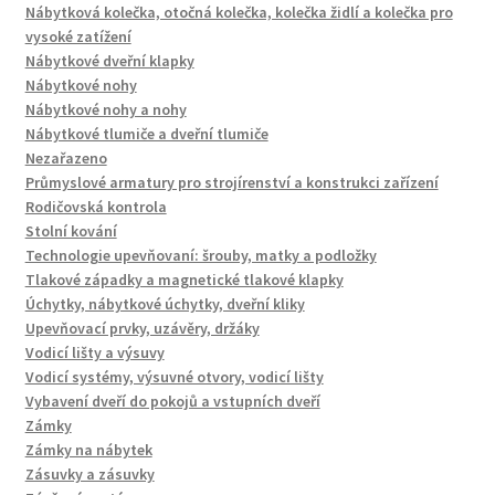
Nábytková kolečka, otočná kolečka, kolečka židlí a kolečka pro
vysoké zatížení
Nábytkové dveřní klapky
Nábytkové nohy
Nábytkové nohy a nohy
Nábytkové tlumiče a dveřní tlumiče
Nezařazeno
Průmyslové armatury pro strojírenství a konstrukci zařízení
Rodičovská kontrola
Stolní kování
Technologie upevňovaní: šrouby, matky a podložky
Tlakové západky a magnetické tlakové klapky
Úchytky, nábytkové úchytky, dveřní kliky
Upevňovací prvky, uzávěry, držáky
Vodicí lišty a výsuvy
Vodicí systémy, výsuvné otvory, vodicí lišty
Vybavení dveří do pokojů a vstupních dveří
Zámky
Zámky na nábytek
Zásuvky a zásuvky