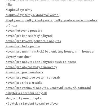
háky
Klapkové systémy
Klapkové systémy a klapkové kování
Klapky na odpadky, klapky na odpadky, prohazovače odpadu a
průhozy
Kování letového pouzdra
Kování pro kancelářský nábytek
Kování pro kovová pouzdra a nábytek
Kování pro loď a jachtu
Kování pro minimalistické bydlení, tiny house, mini house a
obytný kontejner
Kování pro nábytek bez úchytek (push-to-open)
Kování pro obytné vozy a karavany
Kování pro posuvné dveře
Kování pro regálové systémy a regály
Kování pro sklo a zrcadla
Kování pro venkovní nábytek, venkovní kuchyně, zahradní
nábytek a zahradní nábytek
Magnetický mucholapka
Nábytek a stavební kování ze dřeva