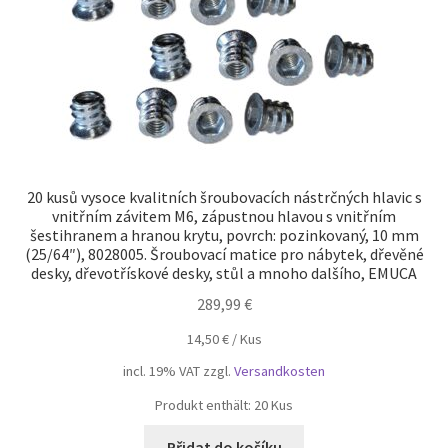
20 kusů vysoce kvalitních šroubovacích nástrčných hlavic s
vnitřním závitem M6, zápustnou hlavou s vnitřním
šestihranem a hranou krytu, povrch: pozinkovaný, 10 mm
(25/64″), 8028005. Šroubovací matice pro nábytek, dřevěné
desky, dřevotřískové desky, stůl a mnoho dalšího, EMUCA
289,99
€
14,50
€
/
Kus
incl. 19% VAT
zzgl.
Versandkosten
Produkt enthält: 20
Kus
Přidat do košíku