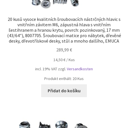
20 kusů vysoce kvalitních šroubovacích nástrčných hlavic s
vnitřním závitem M6, zápustná hlava s vnitřním
šestihranem a hranou krytu, povrch: pozinkovaný, 17 mm
(43/64″), 8007705. Šroubovací matice pro nábytek, dřevěné
desky, dřevotřískové desky, stůl a mnoho dalšího, EMUCA
289,99
€
14,50
€
/
Kus
incl. 19% VAT
zzgl.
Versandkosten
Produkt enthält: 20
Kus
Přidat do košíku