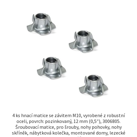
4 ks hnací matice se závitem M10, vyrobené z robustní
oceli, povrch: pozinkovaný, 12 mm (0,5″), 3006805.
Šroubovací matice, pro šrouby, nohy pohovky, nohy
skříněk, nábytková kolečka, montované domy, lezecké