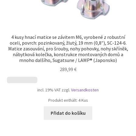
4 kusy hnací matice se závitem M6, vyrobené z robustní
oceli, povrch: pozinkovaný, žlutý, 19 mm (0,8″), SC-124-6.
Matice zasouvání, pro šrouby, nohy pohovky, nohy skříněk,
nábytková kolečka, konstrukce montovaných domů a
mnoho dalšího, Sugatsune / LAMP® (Japonsko)
289,99
€
incl. 19% VAT
zzgl.
Versandkosten
Produkt enthält: 4
Kus
Přidat do košíku