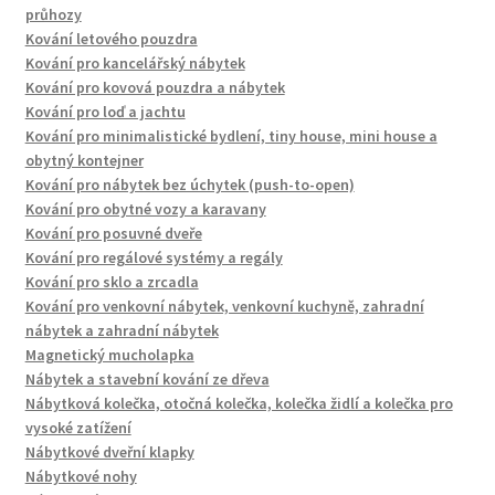
průhozy
Kování letového pouzdra
Kování pro kancelářský nábytek
Kování pro kovová pouzdra a nábytek
Kování pro loď a jachtu
Kování pro minimalistické bydlení, tiny house, mini house a
obytný kontejner
Kování pro nábytek bez úchytek (push-to-open)
Kování pro obytné vozy a karavany
Kování pro posuvné dveře
Kování pro regálové systémy a regály
Kování pro sklo a zrcadla
Kování pro venkovní nábytek, venkovní kuchyně, zahradní
nábytek a zahradní nábytek
Magnetický mucholapka
Nábytek a stavební kování ze dřeva
Nábytková kolečka, otočná kolečka, kolečka židlí a kolečka pro
vysoké zatížení
Nábytkové dveřní klapky
Nábytkové nohy