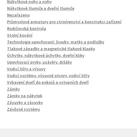
Nábytkové nohy a nohy
Nábytkové tlumiče a dveřní tlumiče
Nezařazeno
Průmyslové armatury pro strojírenství a konstrukci zařízení
Rodičovská kontrola
Stolní kování
Technologie upevňovaní: šrouby, matky a podložky
Tlakové západky a magnetické tlakové klapky
Úchytky, nábytkové úchytky, dveřní kliky
Upevňovací prvky, uzávěry, držáky
Vodicí lišty a výsuvy
Vodicí systémy, výsuvné otvory, vodicí lišty
Vybavení dveří do pokojů a vstupních dveří
Zámky
Zámky na nábytek
Zásuvky a zásuvky
Závěsné systémy