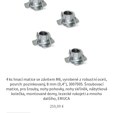
Otisk
Pokladna
Soukromí
TERMÍNY
Zrušení
4 ks hnací matice se závitem M6, vyrobené z robustní oceli,
povrch: pozinkovaný, 8 mm (0,4″), 3007005. Šroubovací
matice, pro šrouby, nohy pohovky, nohy skříněk, nábytková
kolečka, montované domy, lezecké rukojeti a mnoho
dalšího, EMUCA
259,99
€