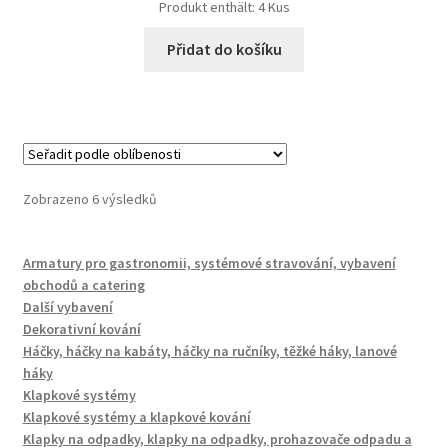
Produkt enthält: 4
Kus
Přidat do košíku
Seřazeno
Zobrazeno 6 výsledků
podle
oblíbenosti
Armatury pro gastronomii, systémové stravování, vybavení
obchodů a catering
Další vybavení
Dekorativní kování
Háčky, háčky na kabáty, háčky na ručníky, těžké háky, lanové
háky
Klapkové systémy
Klapkové systémy a klapkové kování
Klapky na odpadky, klapky na odpadky, prohazovače odpadu a