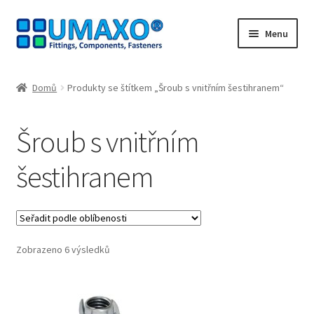
Přeskočit
Přejít
Menu
na
k
navigaci
obsahu
Úvodní stránka
webu
Domů
Produkty se štítkem „Šroub s vnitřním šestihranem“
Kontakt
Šroub s vnitřním
Lodní doprava
šestihranem
Můj účet
Nákupní košík
Seřazeno
Zobrazeno 6 výsledků
Naši partneři
podle
oblíbenosti
Odstoupit od smlouvy