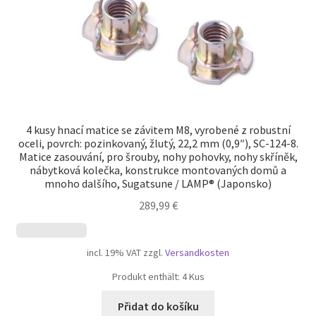
4 kusy hnací matice se závitem M8, vyrobené z robustní
oceli, povrch: pozinkovaný, žlutý, 22,2 mm (0,9″), SC-124-8.
Matice zasouvání, pro šrouby, nohy pohovky, nohy skříněk,
nábytková kolečka, konstrukce montovaných domů a
mnoho dalšího, Sugatsune / LAMP® (Japonsko)
289,99
€
incl. 19% VAT
zzgl.
Versandkosten
Produkt enthält: 4
Kus
Přidat do košíku