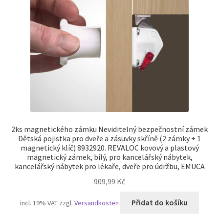
Otisk
Pokladna
Soukromí
TERMÍNY
Zrušení
2ks magnetického zámku Neviditelný bezpečnostní zámek
Dětská pojistka pro dveře a zásuvky skříně (2 zámky + 1
magnetický klíč) 8932920. REVALOC kovový a plastový
magnetický zámek, bílý, pro kancelářský nábytek,
kancelářský nábytek pro lékaře, dveře pro údržbu, EMUCA
909,99
Kč
Přidat do košíku
incl. 19% VAT
zzgl.
Versandkosten