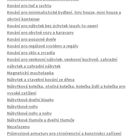
Kování pro loď a jachtu
Kování pro minimalistické bydlení, tiny house, mini house a
obytný kontejner
Kování pro nábytek bez úchytek (push-to-open)
Kování pro obytné vozy a karavany
Kování pro posuvné dveře
Kování pro regálové systémy a regály
Kování pro sklo a zrcadla
Kování pro venkovní nábytek, venkovní kuchyně, zahradní
nábytek a zahradní nábytek
Magnetický mucholapka
Nábytek a stavební kování ze dřeva
Nábytková kolečka, otočná kolečka, kolečka židlí a kolečka pro
vysoké zatížení
Nábytkové dveřní klapky
Nábytkové nohy
Nábytkové nohy a nohy
Nábytkové tlumiče a dveřní tlumiče
Nezařazeno
Průmyslové armatury pro strojírenství a konstrukci zařízení