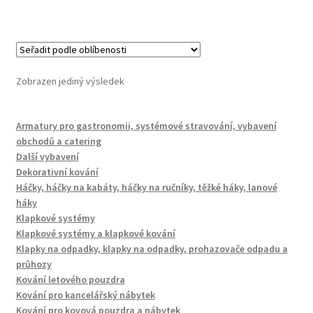
Zobrazen jediný výsledek
Armatury pro gastronomii, systémové stravování, vybavení
obchodů a catering
Další vybavení
Dekorativní kování
Háčky, háčky na kabáty, háčky na ručníky, těžké háky, lanové
háky
Klapkové systémy
Klapkové systémy a klapkové kování
Klapky na odpadky, klapky na odpadky, prohazovače odpadu a
průhozy
Kování letového pouzdra
Kování pro kancelářský nábytek
Kování pro kovová pouzdra a nábytek