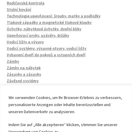
Rodičovská kontrola
Stolní kování
Technologie upevňovaní: šrouby, matky a podložky
Tlakové západky a magnetické tlakové klapky
Úchytky, nábytkové úchytky, dveřní kliky
Upevňovací prvky, uzávěry, držáky
Vodicí lišty a výsuvy
Vodicí systémy, výsuvné otvory, vodicí lišty
Vybavení dveří do pokojů a vstupních dveří
Zámky
Zámky na nábytek
Zásuvky a zásuvky
Závěsné systémy
Wir verwenden Cookies, um Ihr Browser-Erlebnis zu verbessern,
personalisierte Anzeigen oder Inhalte bereitzustellen und
unseren Datenverkehr zu analysieren.
© 2026 by UMAXO Germany, member of the ERUON Group.
Indem Sie auf „Alle akzeptieren“ klicken, stimmen Sie unserer
High quality Fittings, mechanical Components and
Verwendung von Cookies zu.