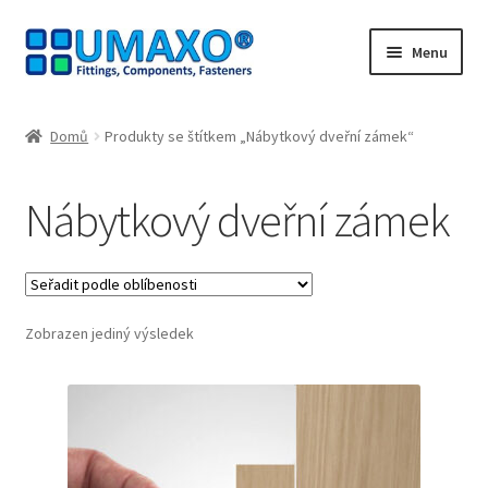
Přeskočit
Přejít
Menu
na
k
navigaci
obsahu
Úvodní stránka
webu
Domů
Produkty se štítkem „Nábytkový dveřní zámek“
Kontakt
Nábytkový dveřní zámek
Lodní doprava
Můj účet
Zobrazen jediný výsledek
Nákupní košík
Naši partneři
Odstoupit od smlouvy