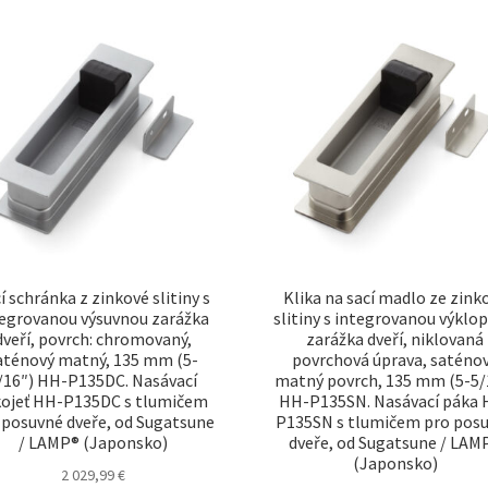
oblíbenosti
í schránka z zinkové slitiny s
Klika na sací madlo ze zink
tegrovanou výsuvnou zarážka
slitiny s integrovanou výklo
dveří, povrch: chromovaný,
zarážka dveří, niklovaná
aténový matný, 135 mm (5-
povrchová úprava, saténo
/16″) HH-P135DC. Nasávací
matný povrch, 135 mm (5-5/
kojeť HH-P135DC s tlumičem
HH-P135SN. Nasávací páka 
 posuvné dveře, od Sugatsune
P135SN s tlumičem pro pos
/ LAMP® (Japonsko)
dveře, od Sugatsune / LAM
(Japonsko)
2 029,99
€