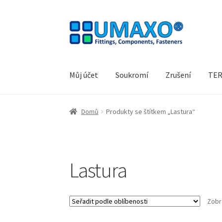
Přeskočit
Přejít
na
k
navigaci
obsahu
webu
Můj účet
Soukromí
Zrušení
TER
Úvodní stránka
Kontakt
Lodní doprava
Můj úč
Domů
Produkty se štítkem „Lastura“
Soukromí
TERMÍNY
Zrušení
Lastura
Zobr