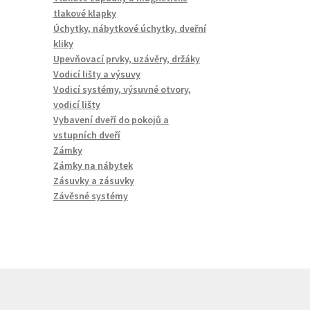
tlakové klapky
Úchytky, nábytkové úchytky, dveřní
kliky
Upevňovací prvky, uzávěry, držáky
Vodicí lišty a výsuvy
Vodicí systémy, výsuvné otvory,
vodicí lišty
Vybavení dveří do pokojů a
vstupních dveří
Zámky
Zámky na nábytek
Zásuvky a zásuvky
Závěsné systémy