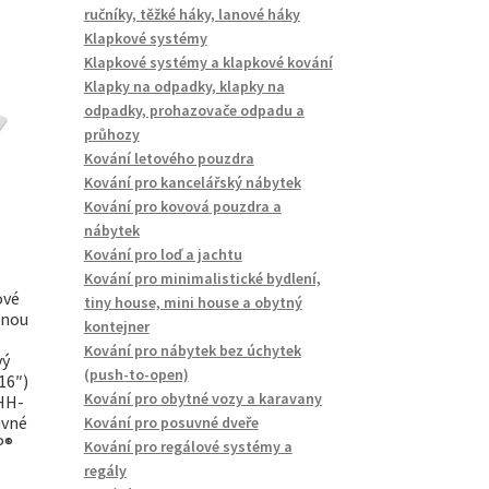
ručníky, těžké háky, lanové háky
Klapkové systémy
Klapkové systémy a klapkové kování
Klapky na odpadky, klapky na
odpadky, prohazovače odpadu a
průhozy
Kování letového pouzdra
Kování pro kancelářský nábytek
Kování pro kovová pouzdra a
nábytek
Kování pro loď a jachtu
Kování pro minimalistické bydlení,
ové
tiny house, mini house a obytný
pnou
kontejner
Kování pro nábytek bez úchytek
vý
(push-to-open)
16″)
Kování pro obytné vozy a karavany
HH-
uvné
Kování pro posuvné dveře
P®
Kování pro regálové systémy a
regály