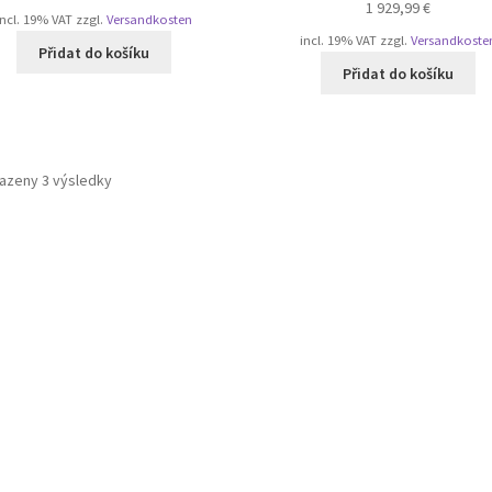
1 929,99
€
incl. 19% VAT
zzgl.
Versandkosten
incl. 19% VAT
zzgl.
Versandkoste
Přidat do košíku
Přidat do košíku
Seřazeno
azeny 3 výsledky
podle
oblíbenosti