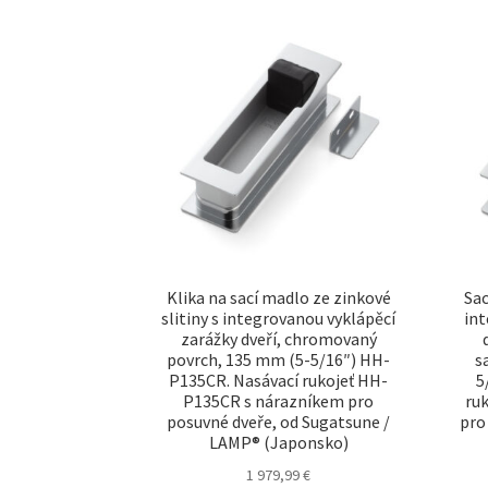
Klika na sací madlo ze zinkové
Sac
slitiny s integrovanou vyklápěcí
in
zarážky dveří, chromovaný
povrch, 135 mm (5-5/16″) HH-
s
P135CR. Nasávací rukojeť HH-
5
P135CR s nárazníkem pro
ru
posuvné dveře, od Sugatsune /
pro
LAMP® (Japonsko)
1 979,99
€