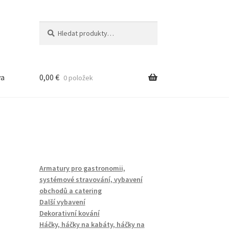
Hledat:
Hledat
va
0,00
€
0 položek
dna
Armatury pro gastronomii,
systémové stravování, vybavení
obchodů a catering
Další vybavení
Dekorativní kování
Háčky, háčky na kabáty, háčky na