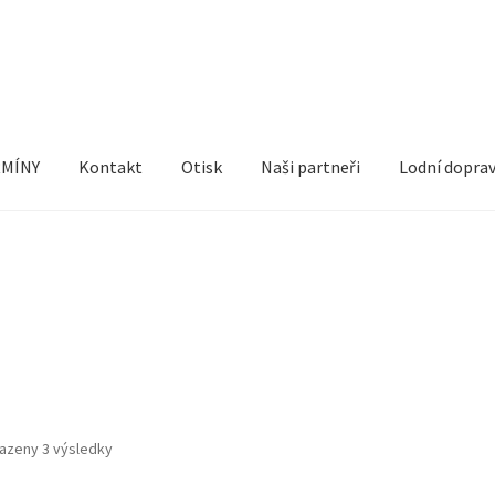
MÍNY
Kontakt
Otisk
Naši partneři
Lodní dopra
et
Nákupní košík
Naši partneři
Odstoupit od smlouvy
Otisk
Pokla
Seřazeno
azeny 3 výsledky
podle