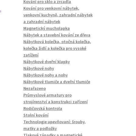
Kování pro sklo a zrcadla
Kování pro venkovní nábytek,
n
venkovní kuchyně, zahradní nábytek
a zahradní nábytek
Magnetický mucholapka
Nábytek a stavební kování ze dřeva
Nábytková kolečka, otočná kolečka,
kolečka židlí a kolečka pro vysoké
zatížení
Nábytkové dveřní klapky
Nábytkové nohy
Nábytkové nohy a nohy
Nábytkové tlumiče a dveřní tlumiče
Nezařazeno
Průmyslové armatury pro
strojírenství a konstrukci zařízení
Rodičovská kontrola
Stolní kování
Technologie upevňovaní: šrouby,
matky a podložky
Tlakové západky a magnetické