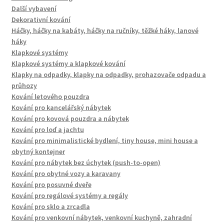
Další vybavení
Dekorativní kování
Háčky, háčky na kabáty, háčky na ručníky, těžké háky, lanové
háky
Klapkové systémy
Klapkové systémy a klapkové kování
Klapky na odpadky, klapky na odpadky, prohazovače odpadu a
průhozy
Kování letového pouzdra
Kování pro kancelářský nábytek
Kování pro kovová pouzdra a nábytek
Kování pro loď a jachtu
Kování pro minimalistické bydlení, tiny house, mini house a
obytný kontejner
Kování pro nábytek bez úchytek (push-to-open)
Kování pro obytné vozy a karavany
Kování pro posuvné dveře
Kování pro regálové systémy a regály
Kování pro sklo a zrcadla
Kování pro venkovní nábytek, venkovní kuchyně, zahradní