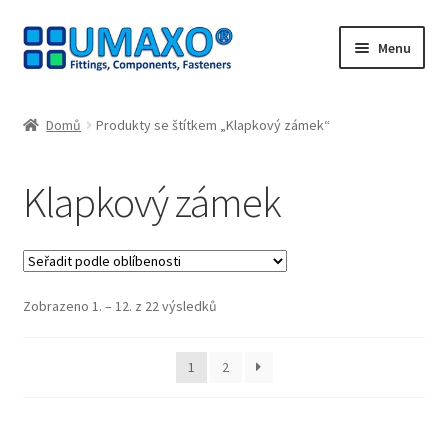
Přeskočit
Přejít
Menu
na
k
navigaci
obsahu
Úvodní stránka
webu
Domů
Produkty se štítkem „Klapkový zámek“
Kontakt
Klapkový zámek
Lodní doprava
Můj účet
Seřazeno
Zobrazeno 1. – 12. z 22 výsledků
Nákupní košík
podle
oblíbenosti
Naši partneři
1
2
Odstoupit od smlouvy