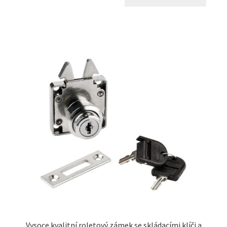
Vysoce kvalitní roletový zámek se skládacími klíči a