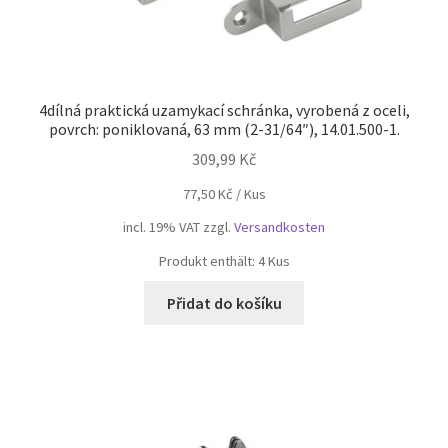
4dílná praktická uzamykací schránka, vyrobená z oceli,
povrch: poniklovaná, 63 mm (2-31/64″), 14.01.500-1.
309,99
Kč
77,50
Kč
/
Kus
incl. 19% VAT
zzgl.
Versandkosten
Produkt enthält: 4
Kus
Přidat do košíku