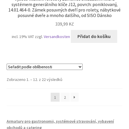
systémem generálního klíče J12, povrch: poniklovaný,
14.01.464-0. Zámek posuvných dveří pro rolety, nábytkové
posuvné dveře a mnoho dalšího, od SISO Dánsko
339,99
Kč
Přidat do košíku
incl. 19% VAT
zzgl.
Versandkosten
Seřazeno
Zobrazeno 1. – 12. z 22 výsledků
podle
oblíbenosti
1
2
Armatury pro gastronomii, systémové stravování, vybavení
obchodů a catering