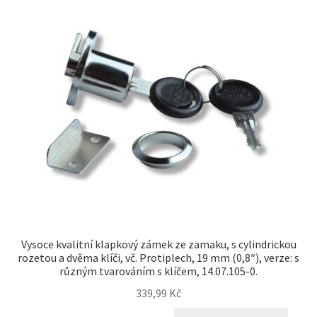
Otisk
Pokladna
Soukromí
TERMÍNY
Zrušení
Vysoce kvalitní klapkový zámek ze zamaku, s cylindrickou
rozetou a dvěma klíči, vč. Protiplech, 19 mm (0,8″), verze: s
různým tvarováním s klíčem, 14.07.105-0.
339,99
Kč