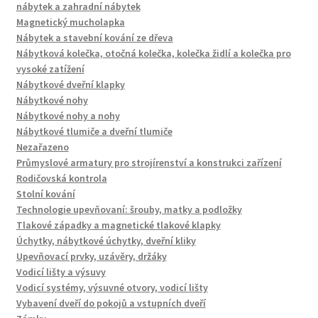
nábytek a zahradní nábytek
Magnetický mucholapka
Nábytek a stavební kování ze dřeva
Nábytková kolečka, otočná kolečka, kolečka židlí a kolečka pro
vysoké zatížení
Nábytkové dveřní klapky
Nábytkové nohy
Nábytkové nohy a nohy
Nábytkové tlumiče a dveřní tlumiče
Nezařazeno
Průmyslové armatury pro strojírenství a konstrukci zařízení
Rodičovská kontrola
Stolní kování
Technologie upevňovaní: šrouby, matky a podložky
Tlakové západky a magnetické tlakové klapky
Úchytky, nábytkové úchytky, dveřní kliky
Upevňovací prvky, uzávěry, držáky
Vodicí lišty a výsuvy
Vodicí systémy, výsuvné otvory, vodicí lišty
Vybavení dveří do pokojů a vstupních dveří