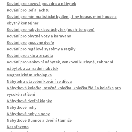
Kování pro kovová pouzdra a nábytek
Kování pro loď a jachtu
Kování pro minimalistické bydlení, tiny house, mini house a
obytný kontejner
Kování pro nábytek bez úchytek (push-to-open)
Kování pro obytné vozy a karavany
Kování pro posuvné dveře
Kování pro regálové systémy a regály
Kování pro sklo a zrcadla
Kování pro venkovní nábytek, venkovní kuchyně, zahradní
nábytek a zahradní nábytek
Magnetický mucholapka
Nábytek a stavební kování ze dřeva
Nábytková kolečka, otočná kolečka, kolečka židlí a kolečka pro
vysoké zatížení
Nábytkové dveřní klapky
Nábytkové nohy
Nábytkové nohy a nohy
Nábytkové tlumiče a dveřní tlumiče
Nezařazeno