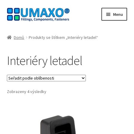
Přeskočit
Přejít
Menu
na
k
navigaci
obsahu
Úvodní stránka
webu
Domů
Produkty se štítkem „Interiéry letadel“
Kontakt
Interiéry letadel
Lodní doprava
Můj účet
Seřazeno
Zobrazeny 4 výsledky
Nákupní košík
podle
oblíbenosti
Naši partneři
Odstoupit od smlouvy