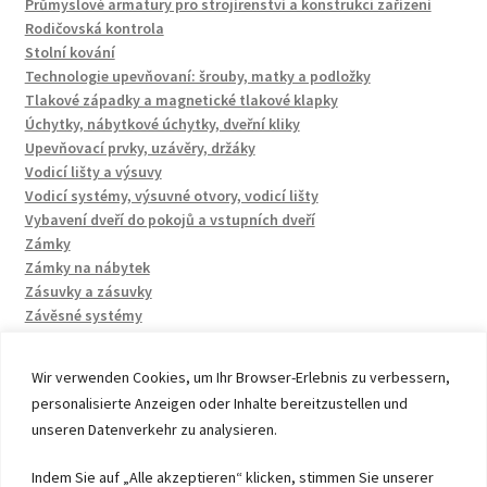
Průmyslové armatury pro strojírenství a konstrukci zařízení
Rodičovská kontrola
Stolní kování
Technologie upevňovaní: šrouby, matky a podložky
Tlakové západky a magnetické tlakové klapky
Úchytky, nábytkové úchytky, dveřní kliky
Upevňovací prvky, uzávěry, držáky
Vodicí lišty a výsuvy
Vodicí systémy, výsuvné otvory, vodicí lišty
Vybavení dveří do pokojů a vstupních dveří
Zámky
Zámky na nábytek
Zásuvky a zásuvky
Závěsné systémy
Wir verwenden Cookies, um Ihr Browser-Erlebnis zu verbessern,
personalisierte Anzeigen oder Inhalte bereitzustellen und
unseren Datenverkehr zu analysieren.
© 2026 by UMAXO Germany, member of the ERUON Group.
Indem Sie auf „Alle akzeptieren“ klicken, stimmen Sie unserer