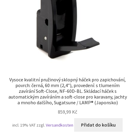
Otisk
Pokladna
Soukromí
TERMÍNY
Zrušení
Vysoce kvalitní pružinový sklopný háček pro zapichování,
povrch: černá, 60 mm (2,4″), provedení: s tlumením
zavírání Soft-Close, NF-60D-BL. Skládací háček s
automatickým zavíráním a soft-close pro karavany, jachty
a mnoho dalšího, Sugatsune / LAMP® (Japonsko)
859,99
Kč
Přidat do košíku
incl. 19% VAT
zzgl.
Versandkosten