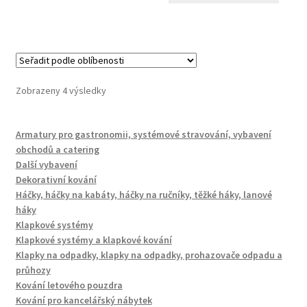
Seřazeno
Zobrazeny 4 výsledky
podle
oblíbenosti
Armatury pro gastronomii, systémové stravování, vybavení
obchodů a catering
Další vybavení
Dekorativní kování
Háčky, háčky na kabáty, háčky na ručníky, těžké háky, lanové
háky
Klapkové systémy
Klapkové systémy a klapkové kování
Klapky na odpadky, klapky na odpadky, prohazovače odpadu a
průhozy
Kování letového pouzdra
Kování pro kancelářský nábytek