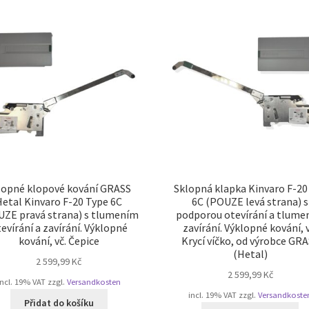
oblíbenosti
lopné klopové kování GRASS
Sklopná klapka Kinvaro F-20
Hetal Kinvaro F-20 Type 6C
6C (POUZE levá strana) s
ZE pravá strana) s tlumením
podporou otevírání a tlume
evírání a zavírání. Výklopné
zavírání. Výklopné kování, v
kování, vč. Čepice
Krycí víčko, od výrobce GR
(Hetal)
2 599,99
Kč
2 599,99
Kč
incl. 19% VAT
zzgl.
Versandkosten
incl. 19% VAT
zzgl.
Versandkoste
Přidat do košíku