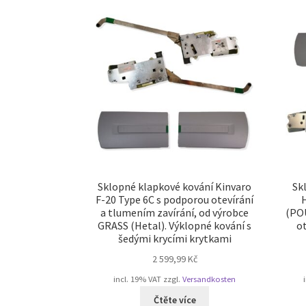
Sklopné klapkové kování Kinvaro
Sk
F-20 Type 6C s podporou otevírání
a tlumením zavírání, od výrobce
(POU
GRASS (Hetal). Výklopné kování s
ot
šedými krycími krytkami
2 599,99
Kč
incl. 19% VAT
zzgl.
Versandkosten
Čtěte více