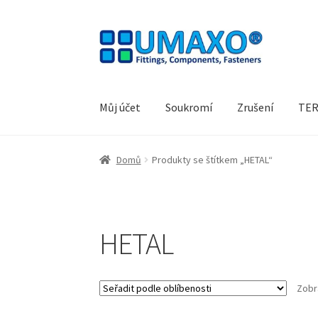
Přeskočit
Přejít
na
k
navigaci
obsahu
webu
Můj účet
Soukromí
Zrušení
TER
Úvodní stránka
Kontakt
Lodní doprava
Můj úč
Domů
Produkty se štítkem „HETAL“
Soukromí
TERMÍNY
Zrušení
HETAL
Zobr