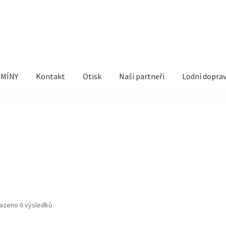
MÍNY
Kontakt
Otisk
Naši partneři
Lodní dopra
et
Nákupní košík
Naši partneři
Odstoupit od smlouvy
Otisk
Pokla
Seřazeno
azeno 6 výsledků
podle