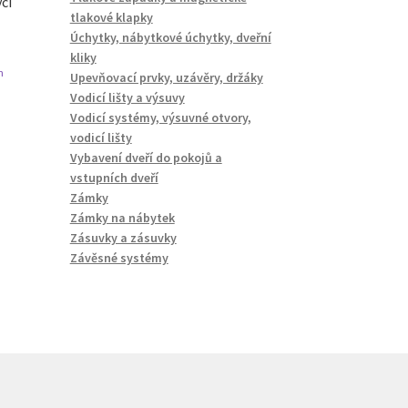
ycí
tlakové klapky
Úchytky, nábytkové úchytky, dveřní
kliky
n
Upevňovací prvky, uzávěry, držáky
Vodicí lišty a výsuvy
Vodicí systémy, výsuvné otvory,
vodicí lišty
Vybavení dveří do pokojů a
vstupních dveří
Zámky
Zámky na nábytek
Zásuvky a zásuvky
Závěsné systémy