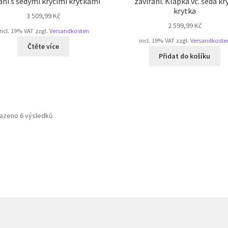
ání s šedými krycími krytkami
zavírání. Klapka vč. šedá kr
krytka
3 509,99
Kč
2 599,99
Kč
incl. 19% VAT
zzgl.
Versandkosten
incl. 19% VAT
zzgl.
Versandkoste
Čtěte více
Přidat do košíku
Seřazeno
azeno 6 výsledků
podle
oblíbenosti