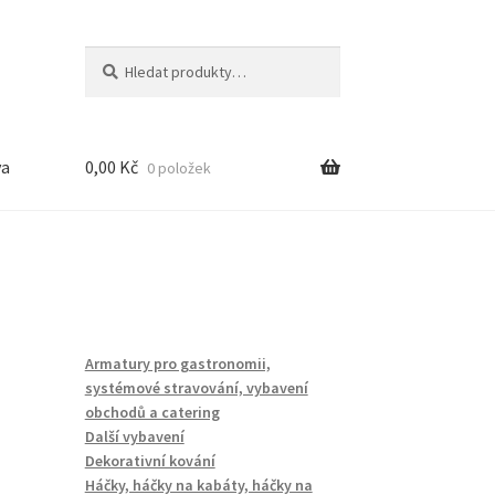
Hledat:
Hledat
va
0,00
Kč
0 položek
dna
Armatury pro gastronomii,
systémové stravování, vybavení
obchodů a catering
Další vybavení
Dekorativní kování
Háčky, háčky na kabáty, háčky na