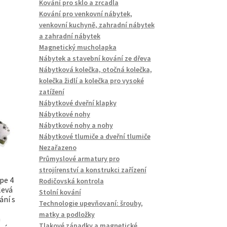
Kování pro sklo a zrcadla
Kování pro venkovní nábytek,
venkovní kuchyně, zahradní nábytek
a zahradní nábytek
Magnetický mucholapka
Nábytek a stavební kování ze dřeva
Nábytková kolečka, otočná kolečka,
kolečka židlí a kolečka pro vysoké
zatížení
Nábytkové dveřní klapky
Nábytkové nohy
Nábytkové nohy a nohy
Nábytkové tlumiče a dveřní tlumiče
Nezařazeno
Průmyslové armatury pro
strojírenství a konstrukci zařízení
pe 4
Rodičovská kontrola
levá
Stolní kování
ání s
Technologie upevňovaní: šrouby,
matky a podložky
m
Tlakové západky a magnetické