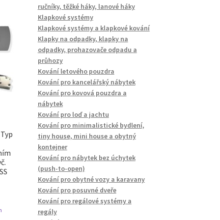
ručníky, těžké háky, lanové háky
Klapkové systémy
Klapkové systémy a klapkové kování
Klapky na odpadky, klapky na
odpadky, prohazovače odpadu a
průhozy
Kování letového pouzdra
Kování pro kancelářský nábytek
Kování pro kovová pouzdra a
nábytek
Kování pro loď a jachtu
Kování pro minimalistické bydlení,
 Typ
tiny house, mini house a obytný
kontejner
ním
Kování pro nábytek bez úchytek
č.
(push-to-open)
ASS
Kování pro obytné vozy a karavany
Kování pro posuvné dveře
Kování pro regálové systémy a
n
regály