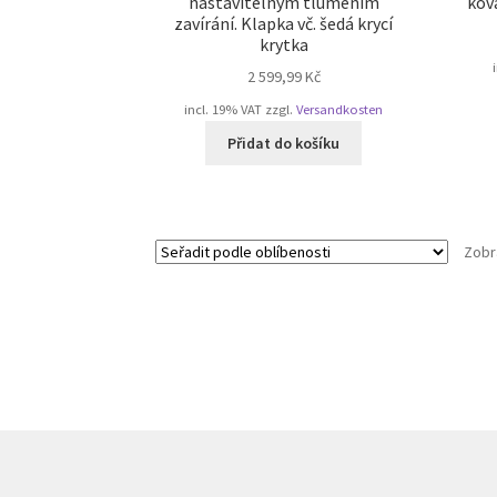
nastavitelným tlumením
kov
zavírání. Klapka vč. šedá krycí
krytka
2 599,99
Kč
incl. 19% VAT
zzgl.
Versandkosten
Přidat do košíku
Zobr