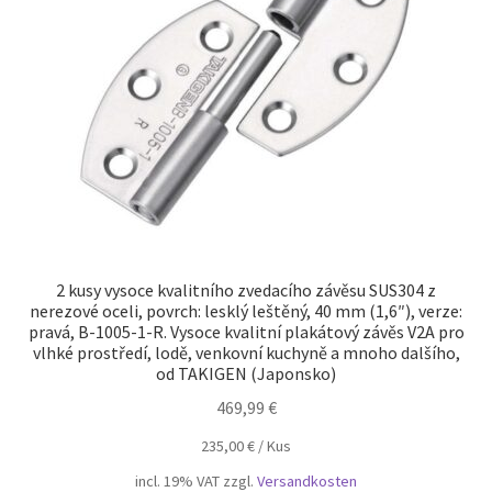
Otisk
Pokladna
Soukromí
TERMÍNY
Zrušení
2 kusy vysoce kvalitního zvedacího závěsu SUS304 z
nerezové oceli, povrch: lesklý leštěný, 40 mm (1,6″), verze:
pravá, B-1005-1-R. Vysoce kvalitní plakátový závěs V2A pro
vlhké prostředí, lodě, venkovní kuchyně a mnoho dalšího,
od TAKIGEN (Japonsko)
469,99
€
235,00
€
/
Kus
incl. 19% VAT
zzgl.
Versandkosten