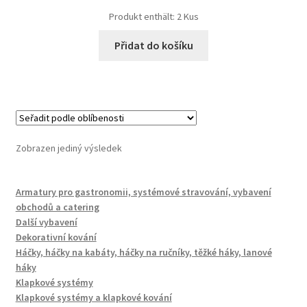
Produkt enthält: 2
Kus
Přidat do košíku
Zobrazen jediný výsledek
Armatury pro gastronomii, systémové stravování, vybavení
obchodů a catering
Další vybavení
Dekorativní kování
Háčky, háčky na kabáty, háčky na ručníky, těžké háky, lanové
háky
Klapkové systémy
Klapkové systémy a klapkové kování