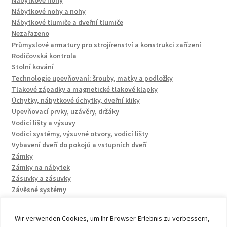
Nábytkové nohy
Nábytkové nohy a nohy
Nábytkové tlumiče a dveřní tlumiče
Nezařazeno
Průmyslové armatury pro strojírenství a konstrukci zařízení
Rodičovská kontrola
Stolní kování
Technologie upevňovaní: šrouby, matky a podložky
Tlakové západky a magnetické tlakové klapky
Úchytky, nábytkové úchytky, dveřní kliky
Upevňovací prvky, uzávěry, držáky
Vodicí lišty a výsuvy
Vodicí systémy, výsuvné otvory, vodicí lišty
Vybavení dveří do pokojů a vstupních dveří
Zámky
Zámky na nábytek
Zásuvky a zásuvky
Závěsné systémy
Wir verwenden Cookies, um Ihr Browser-Erlebnis zu verbessern,