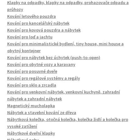
Klapky na odpadky, klapky na odpadky, prohazovače odpadu a
průhozy
Kování letového pouzdra
Kování pro kancelářský nábytek
Kování pro kovová pouzdra a nábytek
Kování pro loď a jachtu
Kování pro minimalistické bydlení, tiny house, mini house a
obytný kontejner
Kování pro nábytek bez úchytek (push-to-open)
Kování pro obytné vozy a karavany
Kování pro posuvné dveře
Kování pro regálové systémy a regály
Kování pro sklo a zrcadla
Kování pro venkovní nábytek, venkovní kuchyně, zahradní
nábytek a zahradní nábytek
Magnetický mucholapka
Nábytek a stavební kování ze dřeva
Nábytková kolečka, otočná kolečka, kolečka židlí a kolečka pro
vysoké zatížení
Nábytkové dveřní klapky