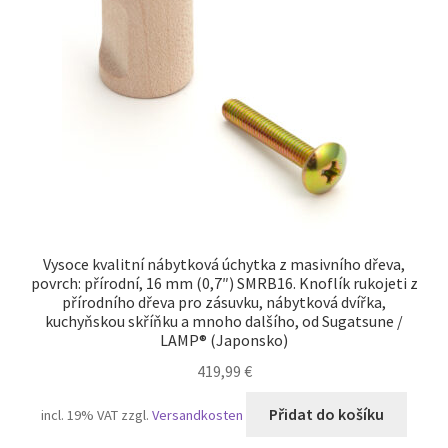
Otisk
Pokladna
Soukromí
TERMÍNY
Zrušení
Vysoce kvalitní nábytková úchytka z masivního dřeva,
povrch: přírodní, 16 mm (0,7″) SMRB16. Knoflík rukojeti z
přírodního dřeva pro zásuvku, nábytková dvířka,
kuchyňskou skříňku a mnoho dalšího, od Sugatsune /
LAMP® (Japonsko)
419,99
€
Přidat do košíku
incl. 19% VAT
zzgl.
Versandkosten