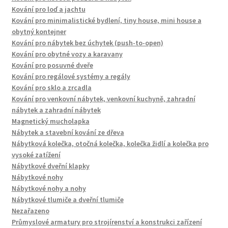
Kování pro loď a jachtu
Kování pro minimalistické bydlení, tiny house, mini house a
obytný kontejner
Kování pro nábytek bez úchytek (push-to-open)
Kování pro obytné vozy a karavany
Kování pro posuvné dveře
Kování pro regálové systémy a regály
Kování pro sklo a zrcadla
Kování pro venkovní nábytek, venkovní kuchyně, zahradní
nábytek a zahradní nábytek
Magnetický mucholapka
Nábytek a stavební kování ze dřeva
Nábytková kolečka, otočná kolečka, kolečka židlí a kolečka pro
vysoké zatížení
Nábytkové dveřní klapky
Nábytkové nohy
Nábytkové nohy a nohy
Nábytkové tlumiče a dveřní tlumiče
Nezařazeno
Průmyslové armatury pro strojírenství a konstrukci zařízení