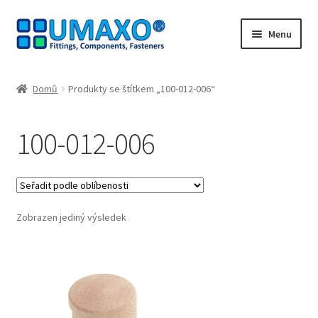
Přeskočit
Přejít
Menu
na
k
navigaci
obsahu
Úvodní stránka
webu
Domů
Produkty se štítkem „100-012-006“
Kontakt
100-012-006
Lodní doprava
Můj účet
Zobrazen jediný výsledek
Nákupní košík
Naši partneři
Odstoupit od smlouvy