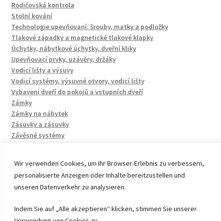
Rodičovská kontrola
Stolní kování
Technologie upevňovaní: šrouby, matky a podložky
Tlakové západky a magnetické tlakové klapky
Úchytky, nábytkové úchytky, dveřní kliky
Upevňovací prvky, uzávěry, držáky
Vodicí lišty a výsuvy
Vodicí systémy, výsuvné otvory, vodicí lišty
Vybavení dveří do pokojů a vstupních dveří
Zámky
Zámky na nábytek
Zásuvky a zásuvky
Závěsné systémy
Wir verwenden Cookies, um Ihr Browser-Erlebnis zu verbessern,
personalisierte Anzeigen oder Inhalte bereitzustellen und
unseren Datenverkehr zu analysieren.
© 2026 by UMAXO Germany, member of the ERUON Group.
Indem Sie auf „Alle akzeptieren“ klicken, stimmen Sie unserer
High quality Fittings, mechanical Components and
Verwendung von Cookies zu.