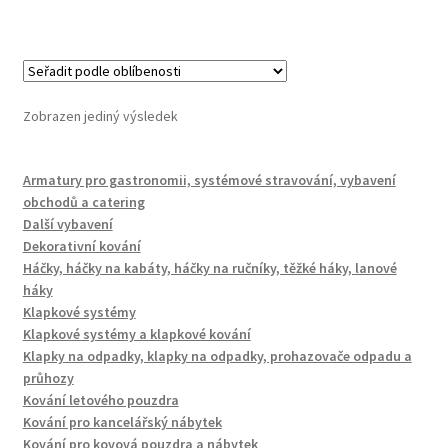
Zobrazen jediný výsledek
Armatury pro gastronomii, systémové stravování, vybavení
obchodů a catering
Další vybavení
Dekorativní kování
Háčky, háčky na kabáty, háčky na ručníky, těžké háky, lanové
háky
Klapkové systémy
Klapkové systémy a klapkové kování
Klapky na odpadky, klapky na odpadky, prohazovače odpadu a
průhozy
Kování letového pouzdra
Kování pro kancelářský nábytek
Kování pro kovová pouzdra a nábytek